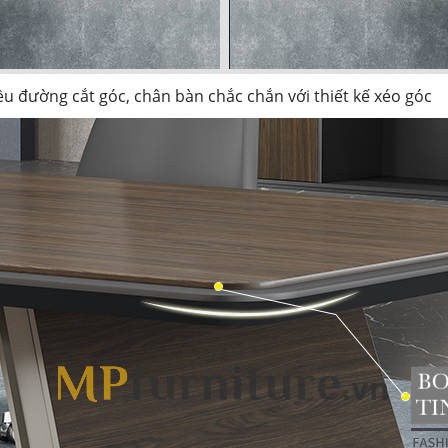
ều đường cắt góc, chân bàn chắc chắn với thiết kế xéo góc