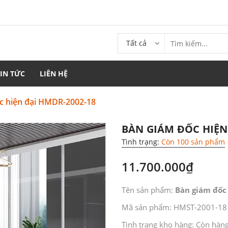
Tất cả
TIN TỨC
LIÊN HỆ
c hiện đại HMDR-2002-18
BÀN GIÁM ĐỐC HIỆN
Tình trạng:
Còn 100 sản phẩm
11.700.000₫
Tên sản phẩm:
Bàn giám đốc 
Mã sản phẩm: HMST-2001-18
Tình trạng kho hàng: Còn hàn