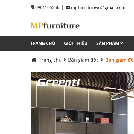
|
0901105356
mpfurniturevn@gmail.com
TRANG CHỦ
GIỚI THIỆU
SẢN PHẨM
Trang chủ
Bàn giám đốc
Bàn giám đố