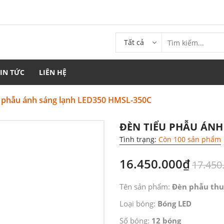
Tất cả
TIN TỨC
LIÊN HỆ
u phẫu ánh sáng lạnh LED350 HMSL-350C
ĐÈN TIỂU PHẪU ÁNH
Tình trạng:
Còn 100 sản phẩm
16.450.000₫
17.450
Tên sản phẩm:
Đèn phẫu thu
Loại bóng:
Bóng LED
Số bóng:
12 bóng