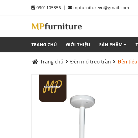
|
0901105356
mpfurniturevn@gmail.com
TRANG CHỦ
GIỚI THIỆU
SẢN PHẨM
Trang chủ
Đèn mổ treo trần
Đèn tiể