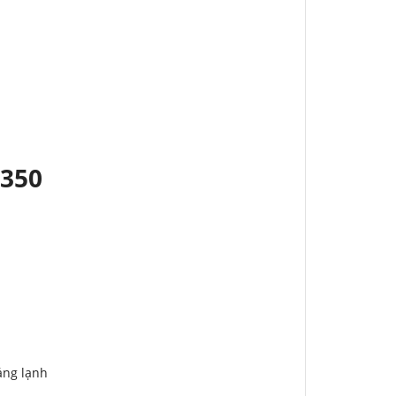
D350
áng lạnh