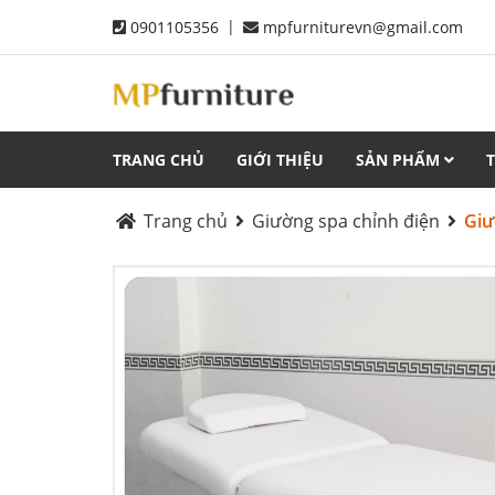
|
0901105356
mpfurniturevn@gmail.com
TRANG CHỦ
GIỚI THIỆU
SẢN PHẨM
Trang chủ
Giường spa chỉnh điện
Giư