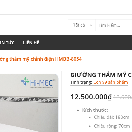
Tất cả
TIN TỨC
LIÊN HỆ
ờng thẫm mỹ chỉnh điện HMBB-8054
GIƯỜNG THẪM MỸ C
Tình trạng:
Còn 99 sản phẩm
12.500.000₫
13.500
Kích thước:
Chiều dài: 180cm
Chiều rộng: 70cm