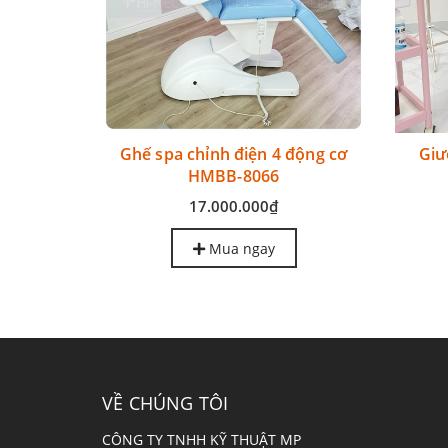
hẩm mỹ
Ghế spa chỉnh điện 4 động cơ
Giư
8045
HMBB-8066
.000₫
17.000.000₫
Mua ngay
VỀ CHÚNG TÔI
CÔNG TY TNHH KỸ THUẬT MP