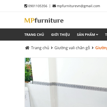
|
0901105356
mpfurniturevn@gmail.com
TRANG CHỦ
GIỚI THIỆU
SẢN PHẨM
Trang chủ
Giường vali chân gỗ
Giườn