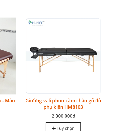
Giường
ỗ - Màu
Giường vali phun xăm chân gỗ đủ
phụ kiện HM8103
2.300.000₫
Tùy chọn