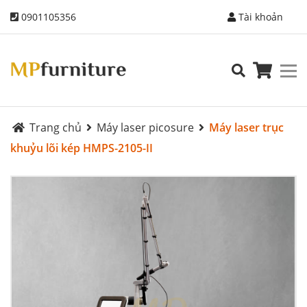
0901105356
Tài khoản
Trang chủ
Máy laser picosure
Máy laser trục
khuỷu lõi kép HMPS-2105-II